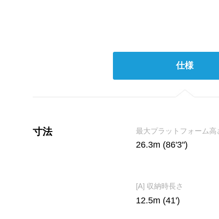
仕様
寸法
最大プラットフォーム高
26.3m (86'3")
[A] 収納時長さ
12.5m (41')