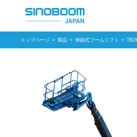
トップページ
>
製品
>
伸縮式ブームリフト
>
TB2