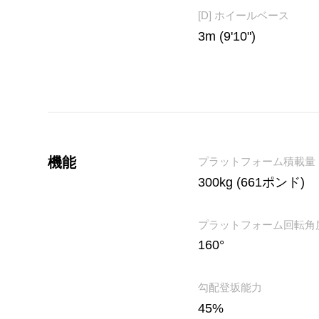
[D] ホイールベース
3m (9'10")
機能
プラットフォーム積載量
300kg (661ポンド)
プラットフォーム回転角
160°
勾配登坂能力
45%