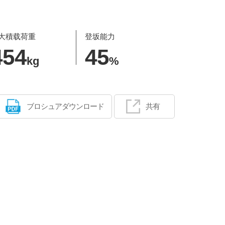
大積载荷重
登坂能力
454
45
kg
%
ブロシュアダウンロード
共有