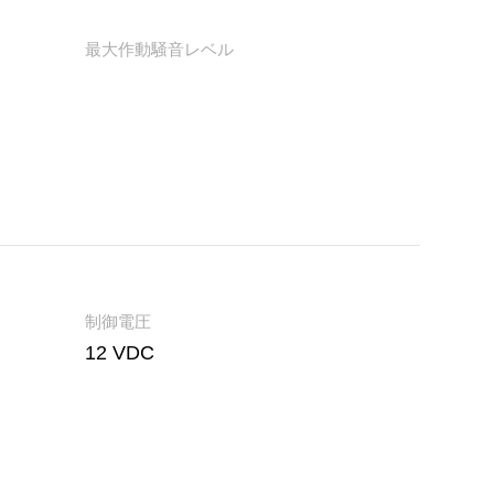
最大作動騒音レベル
制御電圧
12 VDC