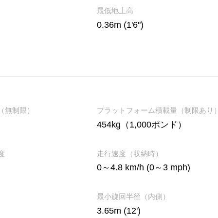
最低地上高
0.36m (1'6")
（無制限）
プラットフォーム積載量（制限あり
454kg（1,000ポンド）
度
走行速度（収納時）
0～4.8 km/h (0～3 mph)
最小旋回半径（内側）
3.65m (12')