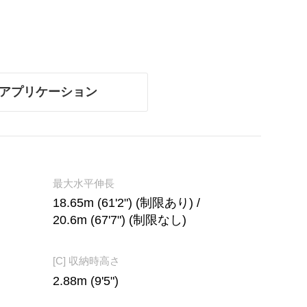
アプリケーション
最大水平伸長
18.65m (61'2") (制限あり) /
20.6m (67'7") (制限なし)
[C] 収納時高さ
2.88m (9'5")