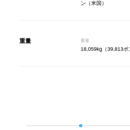
ン（米国）
重量
重量
18,059kg（39,81