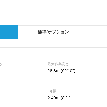
標準/オプション
さ
最大作業高さ
28.3m (92'10")
[B] 幅
2.49m (8'2")