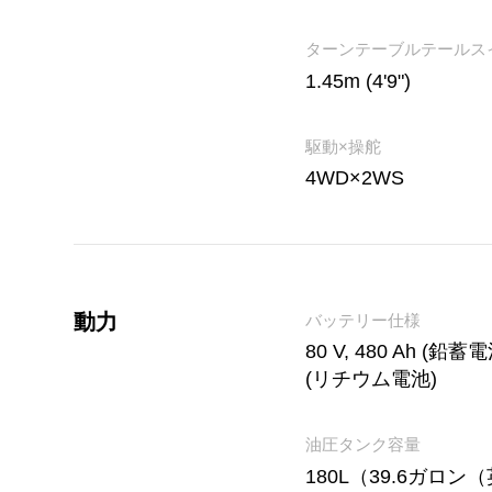
ターンテーブルテールス
1.45m (4'9")
駆動×操舵
4WD×2WS
動力
バッテリー仕様
80 V, 480 Ah (鉛蓄電池
(リチウム電池)
油圧タンク容量
180L（39.6ガロン（