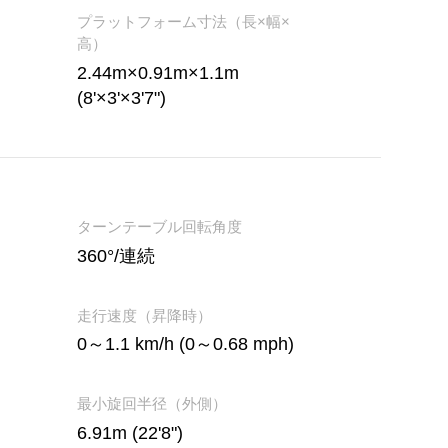
プラットフォーム寸法（長×幅×
高）
2.44m×0.91m×1.1m
(8'×3'×3'7")
）
ターンテーブル回転角度
360°/連続
走行速度（昇降時）
0～1.1 km/h (0～0.68 mph)
最小旋回半径（外側）
6.91m (22'8")