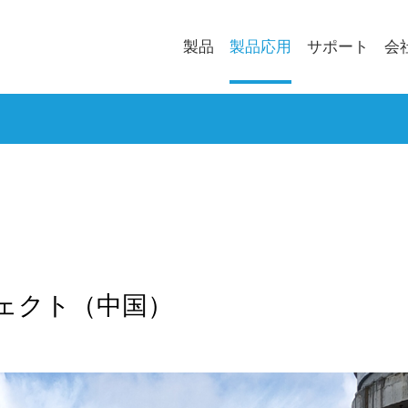
製品
製品応用
サポート
会
ェクト（中国）