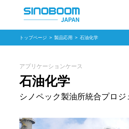
トップページ
>
製品応用
>
石油化学
アプリケーションケース
石油化学
シノペック製油所統合プロジ